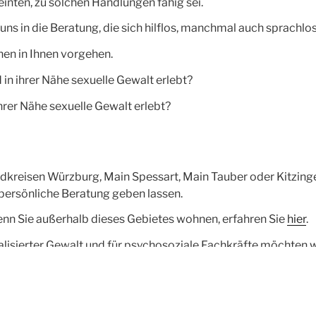
inten, zu solchen Handlungen fähig sei.
 in die Beratung, die sich hilflos, manchmal auch sprachlos
nen in Ihnen vorgehen.
 in ihrer Nähe sexuelle Gewalt erlebt?
hrer Nähe sexuelle Gewalt erlebt?
dkreisen Würzburg, Main Spessart, Main Tauber oder Kitzingen
 persönliche Beratung geben lassen.
enn Sie außerhalb dieses Gebietes wohnen, erfahren Sie
hier
.
lisierter Gewalt und für psychosoziale Fachkräfte möchten w
Fachkräfte
verweisen.
SPRECHZEITEN
OFFEN