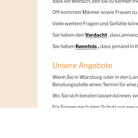
dass ein Mensch, den sie zu kennen me
Oft kommen Männer sowie Frauen zu uns
Viele weitere Fragen und Gefühle kön
Sie haben den
Verdacht
, dass jemand
Sie haben
Kenntnis
,
dass jemand in I
Unsere Angebote
Wenn Sie in Würzburg oder in den Lan
Beratungsstelle einen Termin für eine
Wo Sie sich beraten lassen können, w
Für Fragen nach dem Schutz vor sexua
Seiten
Prävention
und
Psychosoziale 
FACHBERATUNGSSTELLE