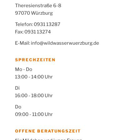
Farsi, dann arbeiten wir mit
Theresienstraße 6-8
Dolmetscherinnen zusammen. Darum
97070 Würzburg
müssen sich die Mädchen und Frauen aber
nicht selbst kümmern, sondern wir nehmen
Telefon: 0931 13287
den Kontakt zu professionellen
Fax: 0931 13274
Sprachmittlerinnen auf. Meistens dauert ein
Termin dann etwas länger, weil wir mehr
E-Mail: info@wildwasserwuerzburg.de
Zeit für die Übersetzung brauchen. Die
Kosten dafür trägt der Verein. ⁠Sprechen Sie
uns an, falls sie selbst Übersetzung
SPRECHZEITEN
wünschen oder für jemanden einen Termin
vereinbaren.
Mo - Do
13:00 - 14:00 Uhr
Di
16:00 - 18:00 Uhr
Do
09:00 - 11:00 Uhr
OFFENE BERATUNGSZEIT