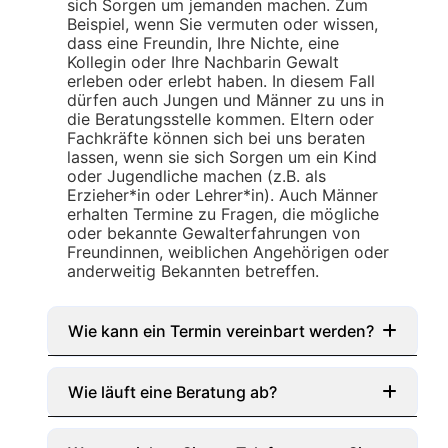
sich Sorgen um jemanden machen. Zum
Beispiel, wenn Sie vermuten oder wissen,
dass eine Freundin, Ihre Nichte, eine
Kollegin oder Ihre Nachbarin Gewalt
erleben oder erlebt haben. In diesem Fall
dürfen auch Jungen und Männer zu uns in
die Beratungsstelle kommen. Eltern oder
Fachkräfte können sich bei uns beraten
lassen, wenn sie sich Sorgen um ein Kind
oder Jugendliche machen (z.B. als
Erzieher*in oder Lehrer*in). Auch Männer
erhalten Termine zu Fragen, die mögliche
oder bekannte Gewalterfahrungen von
Freundinnen, weiblichen Angehörigen oder
anderweitig Bekannten betreffen.
Wie kann ein Termin vereinbart werden?
Die Beratungsstelle ist von Montag bis
Freitag ganztags besetzt. Zu den
Wie läuft eine Beratung ab?
telefonischen Sprechzeiten ist immer eine
Beraterin direkt am Telefon. Diese sind Mo-
Die Beratung ist kostenlos und vertraulich.
Do 13.00 – 14:00 Uhr, sowie dienstags
Wir haben Schweigepflicht und erstatten