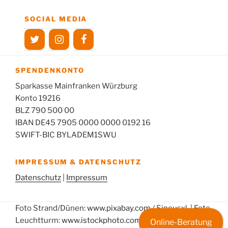
SOCIAL MEDIA
SPENDENKONTO
Sparkasse Mainfranken Würzburg
Konto 19216
BLZ 790 500 00
IBAN DE45 7905 0000 0000 0192 16
SWIFT-BIC BYLADEM1SWU
IMPRESSUM & DATENSCHUTZ
Datenschutz
|
Impressum
Foto Strand/Dünen:
www.pixabay.com
/ Sinousxl | Foto
Leuchtturm:
www.istockphoto.com
/ floridastock | Foto
Online-Beratung