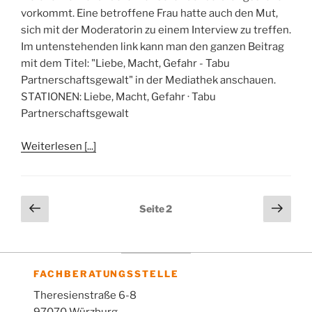
vorkommt. Eine betroffene Frau hatte auch den Mut,
sich mit der Moderatorin zu einem Interview zu treffen.
Im untenstehenden link kann man den ganzen Beitrag
mit dem Titel: "Liebe, Macht, Gefahr - Tabu
Partnerschaftsgewalt" in der Mediathek anschauen.
STATIONEN: Liebe, Macht, Gefahr · Tabu
Partnerschaftsgewalt
Weiterlesen [...]
Vorherige
Näch
Seite
2
Seite
Seit
Seitennummerierung
der
FACHBERATUNGSSTELLE
Beiträge
Theresienstraße 6-8