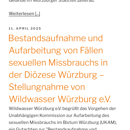
Gelände im Würzburger Stadtteil Zellerau.
Weiterlesen [...]
VERÖFFENTLICHT
11. APRIL 2025
AM
Bestandsaufnahme und
Aufarbeitung von Fällen
sexuellen Missbrauchs in
der Diözese Würzburg –
Stellungnahme von
Wildwasser Würzburg e.V.
Wildwasser Würzburg e.V. begrüßt das Vorgehen der
Unabhängigen Kommission zur Aufarbeitung des
sexuellen Missbrauchs im Bistum Würzburg (UKAM),
ein Gutachten zur "Bestandsaufnahme und