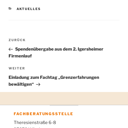
KATEGORIEN
AKTUELLES
Vorheriger
ZURÜCK
Beitragsnavigation
Beitrag
Spendenübergabe aus dem 2. Igersheimer
Firmenlauf
Nächster
WEITER
Beitrag
Einladung zum Fachtag „Grenzerfahrungen
bewältigen“
FACHBERATUNGSSTELLE
Theresienstraße 6-8