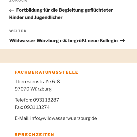
Vorheriger
ZURÜCK
Beitragsnavigation
Beitrag
Fortbildung für die Begleitung geflüchteter
Kinder und Jugendlicher
Nächster
WEITER
Beitrag
Wildwasser Würzburg e.V. begrüßt neue Kollegin
FACHBERATUNGSSTELLE
Theresienstraße 6-8
97070 Würzburg
Telefon: 0931 13287
Fax: 0931 13274
E-Mail: info@wildwasserwuerzburg.de
SPRECHZEITEN