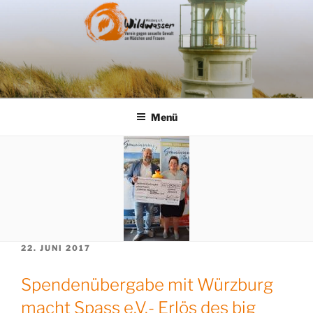
Zum
Inhalt
springen
Menü
VERÖFFENTLICHT
22. JUNI 2017
AM
Spendenübergabe mit Würzburg
macht Spass e.V.- Erlös des big