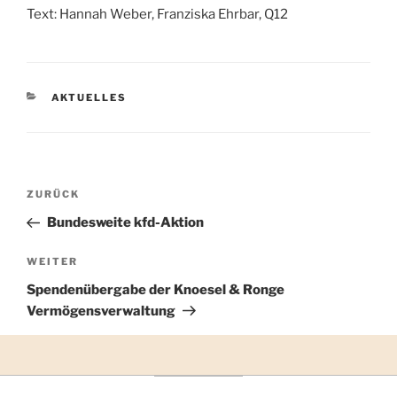
Text: Hannah Weber, Franziska Ehrbar, Q12
KATEGORIEN
AKTUELLES
Vorheriger
ZURÜCK
Beitragsnavigation
Beitrag
Bundesweite kfd-Aktion
Nächster
WEITER
Beitrag
Spendenübergabe der Knoesel & Ronge
Vermögensverwaltung