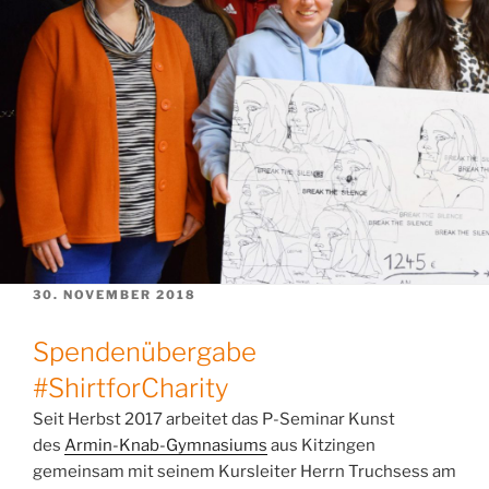
VERÖFFENTLICHT
30. NOVEMBER 2018
AM
Spendenübergabe
#ShirtforCharity
Seit Herbst 2017 arbeitet das P-Seminar Kunst
des
Armin-Knab-Gymnasiums
aus Kitzingen
gemeinsam mit seinem Kursleiter Herrn Truchsess am