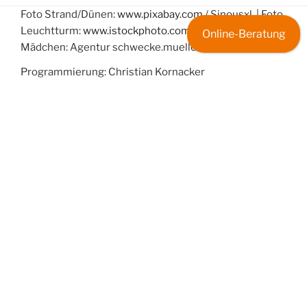
Foto Strand/Dünen:
www.pixabay.com
/ Sinousxl | Foto
Leuchtturm:
www.istockphoto.com
/ floridastock | Foto
Online-Beratung
Mädchen: Agentur schwecke.mueller München
Programmierung: Christian Kornacker