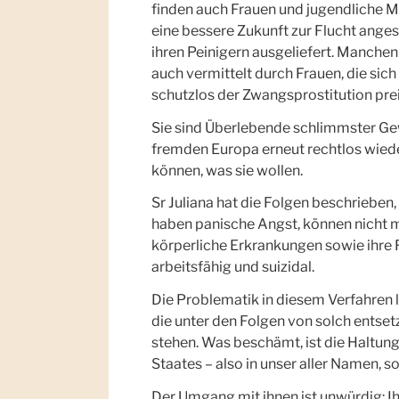
finden auch Frauen und jugendliche M
eine bessere Zukunft zur Flucht anges
ihren Peinigern ausgeliefert. Manche
auch vermittelt durch Frauen, die si
schutzlos der Zwangsprostitution pre
Sie sind Überlebende schlimmster Gew
fremden Europa erneut rechtlos wieder
können, was sie wollen.
Sr Juliana hat die Folgen beschrieben,
haben panische Angst, können nicht 
körperliche Erkrankungen sowie ihre Fa
arbeitsfähig und suizidal.
Die Problematik in diesem Verfahren l
die unter den Folgen von solch entse
stehen. Was beschämt, ist die Haltun
Staates – also in unser aller Namen,
Der Umgang mit ihnen ist unwürdig: Ih