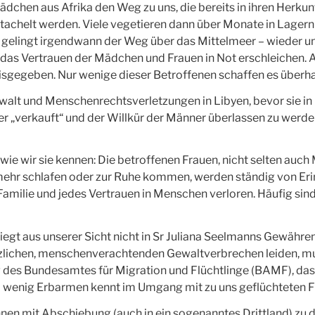
ädchen aus Afrika den Weg zu uns, die bereits in ihren Herku
tachelt werden. Viele vegetieren dann über Monate in Lagern 
n gelingt irgendwann der Weg über das Mittelmeer – wieder u
ch das Vertrauen der Mädchen und Frauen in Not erschleiche
isgegeben. Nur wenige dieser Betroffenen schaffen es überh
alt und Menschenrechtsverletzungen in Libyen, bevor sie in
 „verkauft“ und der Willkür der Männer überlassen zu werden,
 wie wir sie kennen: Die betroffenen Frauen, nicht selten auc
mehr schlafen oder zur Ruhe kommen, werden ständig von Eri
milie und jedes Vertrauen in Menschen verloren. Häufig sind s
iegt aus unserer Sicht nicht in Sr Juliana Seelmanns Gewähre
tzlichen, menschenverachtenden Gewaltverbrechen leiden, mu
g des Bundesamtes für Migration und Flüchtlinge (BAMF), das
 so wenig Erbarmen kennt im Umgang mit zu uns geflüchteten 
nen mit Abschiebung (auch in ein sogenanntes Drittland) zu d