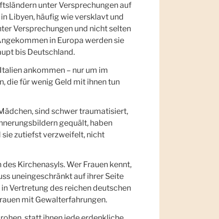
nftsländern unter Versprechungen auf
in Libyen, häufig wie versklavt und
nter Versprechungen und nicht selten
n. Angekommen in Europa werden sie
aupt bis Deutschland.
 Italien ankommen – nur um im
 die für wenig Geld mit ihnen tun
h Mädchen, sind schwer traumatisiert,
nnerungsbildern gequält, haben
ie zutiefst verzweifelt, nicht
n des Kirchenasyls. Wer Frauen kennt,
ss uneingeschränkt auf ihrer Seite
 in Vertretung des reichen deutschen
Frauen mit Gewalterfahrungen.
rohen, statt ihnen jede erdenkliche